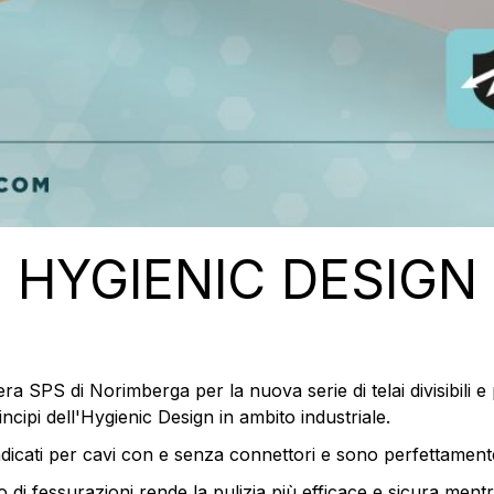
HYGIENIC DESIGN
ra SPS di Norimberga per la nuova serie di telai divisibili e 
ncipi dell'Hygienic Design in ambito industriale.
dicati per cavi con e senza connettori e sono perfettamente 
o di fessurazioni rende la pulizia più efficace e sicura mentre