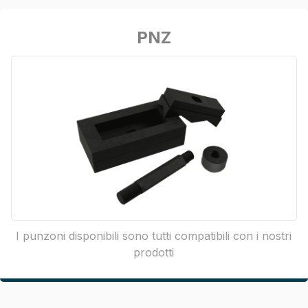
PNZ
I punzoni disponibili sono tutti compatibili con i nostri
prodotti