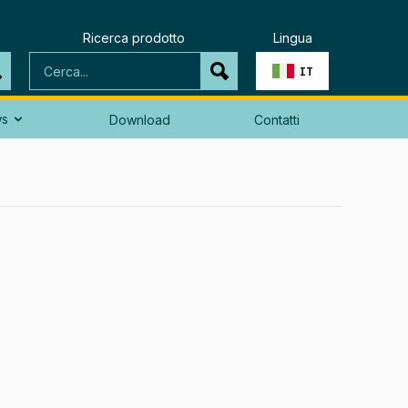
Ricerca prodotto
Lingua
IT
ws
Download
Contatti
