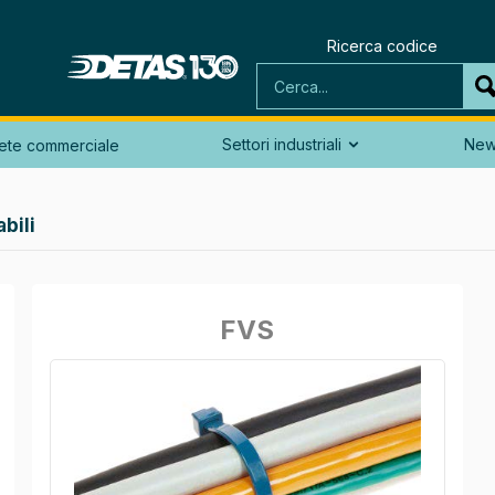
Ricerca codice
Settori industriali
Ne
ete commerciale

bili
FVS