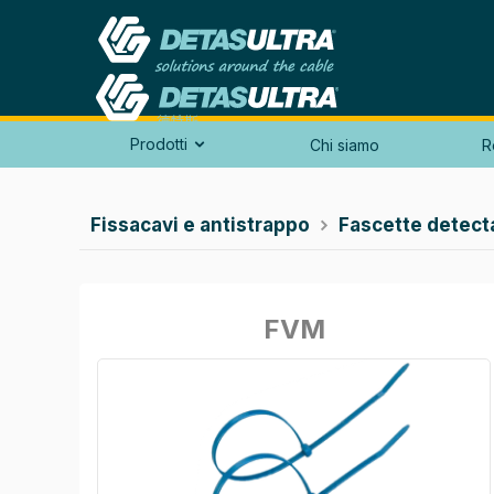
Prodotti
Chi siamo
R

Fissacavi e antistrappo
Fascette detecta

FVM