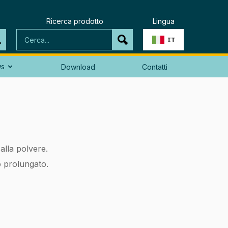
Ricerca prodotto
Lingua
IT
ws
Download
Contatti

alla polvere.
o prolungato.