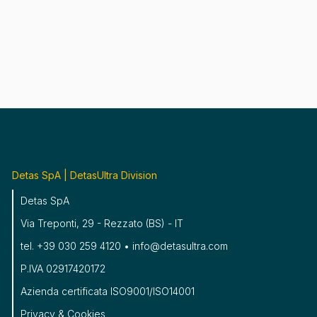
Detas SpA | DetasUltra Division
Detas SpA
Via Treponti, 29 - Rezzato (BS) - IT
tel. +39 030 259 4120 • info@detasultra.com
P.IVA 02917420172
Azienda certificata ISO9001/ISO14001
Privacy
&
Cookies